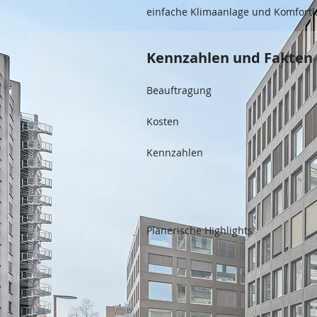
einfache Klimaanlage und Komfortk
Kennzahlen und Fakten
Beauftragung
Kosten
Kennzahlen
Planerische Highlights