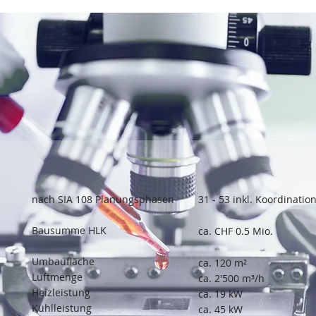
nach SIA 108 Planungsphasen
31 - 53 inkl. Koordinatio
Bausumme HLK
ca. CHF 0.5 Mio.
Umbaufläche
ca. 120 m²
Luftmenge
ca. 2'500 m³/h
Heizleistung
ca. 19 kW
Kühlleistung
ca. 45 kW