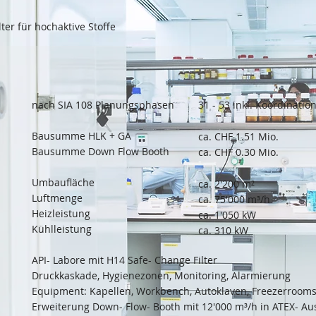
ter für hochaktive Stoffe
nach SIA 108 Planungsphasen
31 - 53 inkl. Koordinatio
Bausumme HLK + GA
ca. CHF 1.51 Mio.
Bausumme Down Flow Booth
ca. CHF 0.30 Mio.
Umbaufläche
ca. 2'200 m²
Luftmenge
ca. 75'000 m³/h
Heizleistung
ca. 1'050 kW
Kühlleistung
ca. 310 kW
API- Labore mit H14 Safe- Change Filter
Druckkaskade, Hygienezonen, Monitoring, Alarmierung
Equipment: Kapellen, Workbench, Autoklaven, Freezerrooms,
Erweiterung Down- Flow- Booth mit 12'000 m³/h in ATEX- A