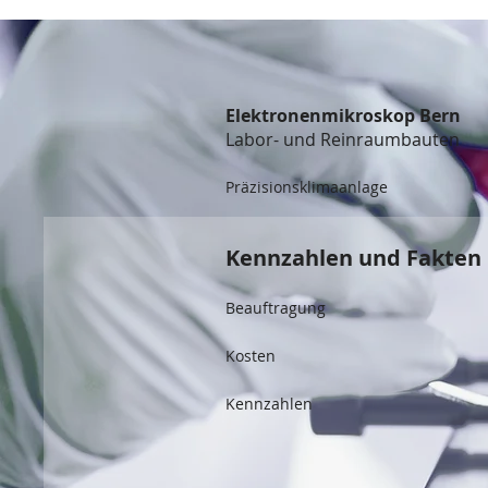
Elektronenmikroskop Bern
Labor- und Reinraumbauten
Präzisionsklimaanlage
Kennzahlen und Fakten
Beauftragung
Kosten
Kennzahlen