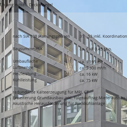
ühlung mittels Deckensegel
nach SIA 108 Planungsphasen
31 - 53 inkl. Koordinatio
Bausumme HLK
ca. CHF 0.45 Mio.
Umbaufläche
ca. 1'195 m²
Luftmenge
ca. 5'300 m³/h
Heizleistung
ca. 16 kW
Kühlleistung
ca. 75 kW
redundante Kälteerzeugung für MRI, CT
Erweiterung Grundausbau inkl. Folgeauftrag Mieterausbau 
Akustische Herausforderung für Rückkühlanlage