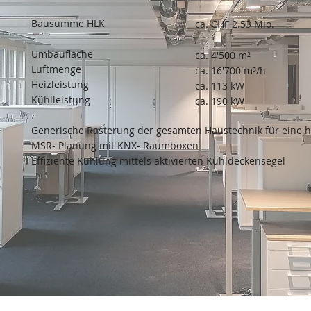
Bausumme HLK
ca. CHF 2.53 Mio.
Umbaufläche
ca. 4'500 m²
Luftmenge
ca. 16'700 m³/h
Heizleistung
ca. 113 kW
Kühlleistung
ca. 190 kW
Generische Rasterung der gesamten Haustechnik für eine ho
MSR- Planung mit KNX- Raumboxen
Effiziente Kühlung mittels aktivierten Kühldeckensegel