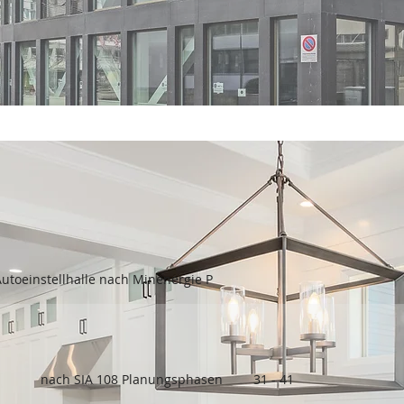
toeinstellhalle nach Minenergie P
nach SIA 108 Planungsphasen
31 - 41