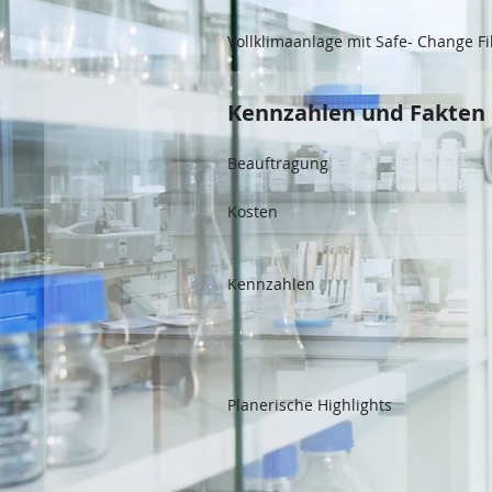
Vollklimaanlage mit Safe- Change Fil
Kennzahlen und Fakten
Beauftragung
Kosten
Kennzahlen
Planerische Highlights