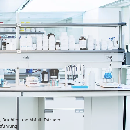
n TGA
 Brutöfen und Abfüll- Extruder
usführung