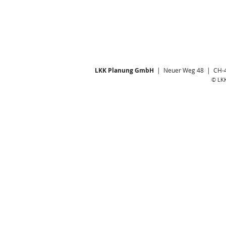
LKK Planung GmbH
| Neuer Weg 48 | CH-4
© LK